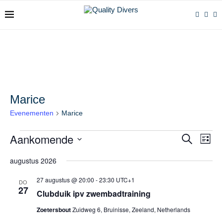
Marice
Evenementen
Marice
Aankomende
Evenemente
Even
ZOEKEN
LIJST
Zoeken
weer
Selecteer
en
navig
een
augustus 2026
weergeven
datum.
navigatie
27 augustus @ 20:00
-
23:30
UTC+1
DO
27
Clubduik ipv zwembadtraining
Zoetersbout
Zuidweg 6, Bruinisse, Zeeland, Netherlands