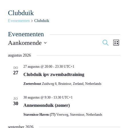
Clubduik
Evenementen
Clubduik
Evenementen
Evenemen
Even
Aankomende
Zoeken
Lijst
weerg
Zoeken
Selecteer
navig
een
augustus 2026
en
datum.
weergeve
27 augustus @ 20:00
-
23:30
UTC+1
DO
navigatie
27
Clubduik ipv zwembadtraining
Zoetersbout
Zuidweg 6, Bruinisse, Zeeland, Netherlands
30 augustus @ 9:30
-
13:30
UTC+1
ZO
30
Annemoonduik (zomer)
Stavenisse Haven (77)
Veerweg, Stavenisse, Netherlands
september 2026