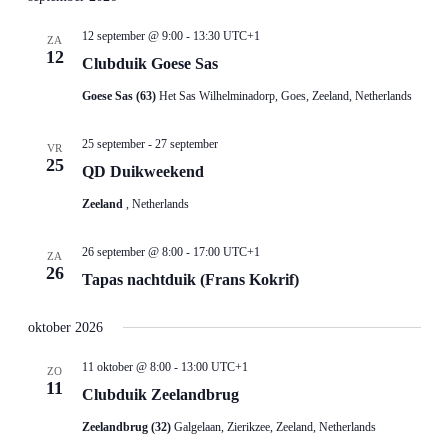
12 september @ 9:00
-
13:30
UTC+1
ZA
12
Clubduik Goese Sas
Goese Sas (63)
Het Sas Wilhelminadorp, Goes, Zeeland, Netherlands
25 september
-
27 september
VR
25
QD Duikweekend
Zeeland
, Netherlands
26 september @ 8:00
-
17:00
UTC+1
ZA
26
Tapas nachtduik (Frans Kokrif)
oktober 2026
11 oktober @ 8:00
-
13:00
UTC+1
ZO
11
Clubduik Zeelandbrug
Zeelandbrug (32)
Galgelaan, Zierikzee, Zeeland, Netherlands