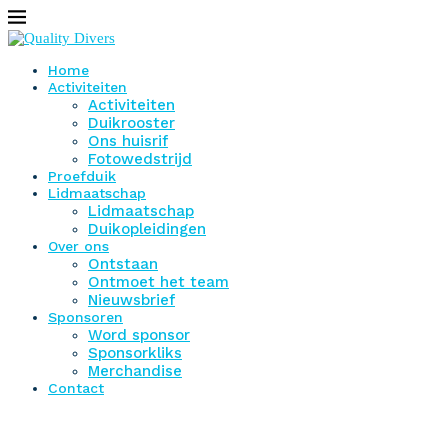
Home
Activiteiten
Activiteiten
Duikrooster
Ons huisrif
Fotowedstrijd
Proefduik
Lidmaatschap
Lidmaatschap
Duikopleidingen
Over ons
Ontstaan
Ontmoet het team
Nieuwsbrief
Sponsoren
Word sponsor
Sponsorkliks
Merchandise
Contact