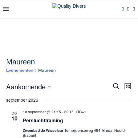
Maureen
Evenementen
Maureen
Aankomende
Evenemente
Even
ZOEKEN
LIJST
Zoeken
weer
Selecteer
en
navig
een
september 2026
weergeven
datum.
navigatie
10 september @ 21:15
-
22:15
UTC+1
DO
10
Persluchttraining
Zwembad de Wisselaar
Terheijdenseweg 494, Breda, Noord-
Brabant